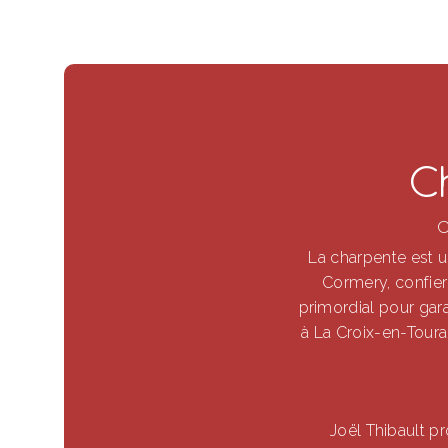
C
C
La charpente est un
Cormery, confier 
primordial pour garan
à La Croix-en-Toura
Joël Thibault p