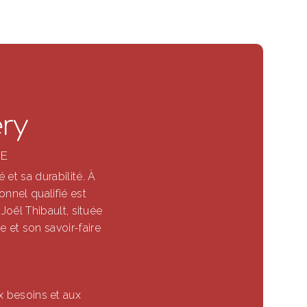
ry
RE
 et sa durabilité. À
onnel qualifié est
 Joël Thibault, située
 et son savoir-faire
x besoins et aux