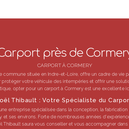
Carport près de Cormer
CARPORT À CORMERY
 commune située en Indre-et-Loire, offre un cadre de vie pa
r protéger votre véhicule des intempéries et offrir une solu
tique, opter pour un carport à Cormery est une excellente i
oël Thibault : Votre Spécialiste du Carpo
une entreprise spécialisée dans la conception, la fabrication e
y et ses environs. Forte de nombreuses années d'expérienc
ël Thibault saura vous conseiller et vous accompagner dans 