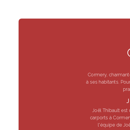
Cormery, charmante
à ses habitants. Pou
pra
J
Joël Thibault est 
carports à Cormer
l'équipe de Jo