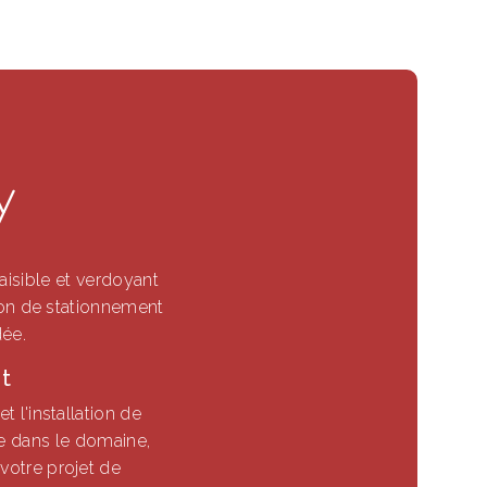
y
isible et verdoyant
tion de stationnement
dée.
rt
t l'installation de
e dans le domaine,
votre projet de